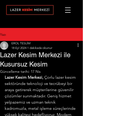
Yazı
EROL TESLİM
18 Eyl 2024
1 dakikada okunur
Lazer Kesim Merkezi ile
Kusursuz Kesim
Güncelleme tarihi:
17 Nis
Lazer Kesim Merkezi,
 Çorlu lazer kesim 
sektöründe teknoloji ve tecrübeyi bir 
araya getirerek müşterilerine güvenilir 
çözümler sunmaktadır. Geniş hizmet 
yelpazemiz ve uzman teknik 
kadromuzla, metal işleme süreçlerinde 
yüksek kaliteyi hedefliyoruz. Modern 