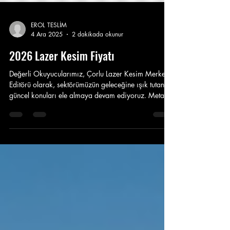
EROL TESLİM
4 Ara 2025
2 dakikada okunur
2026 Lazer Kesim Fiyatı
Değerli Okuyucularımız, Çorlu Lazer Kesim Merkezi
Editörü olarak, sektörümüzün geleceğine ışık tutan en
güncel konuları ele almaya devam ediyoruz. Metal
imalat dünyası sürekli gelişiyor ve maliyet
hesaplamaları da bu dinamizme ayak uydurmak
zorunda. Aşağıdaki çalışmamız, müşterilerimiz için
en çok merak edilen konuyu, yani fason üretimde
yüksek kaliteyi sürdürerek rekabetçi bir fiyat
politikasını nasıl oluşturduğumuzu detaylandırıyor.
2026 Fason Lazer Kesim Fiyatı Biz, Çorlu