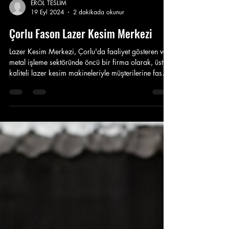
EROL TESLİM
19 Eyl 2024
2 dakikada okunur
Çorlu Fason Lazer Kesim Merkezi
Lazer Kesim Merkezi, Çorlu'da faaliyet gösteren ve
metal işleme sektöründe öncü bir firma olarak, üstün
kaliteli lazer kesim makineleriyle müşterilerine fason
lazer kesim hizmeti sunmaktadır. Yılların getirdiği
deneyim ve uzman kadrosuyla, çeşitli endüstrilere
özel çözümler üreterek fark yaratmaktadır. Çorlu
lazer kesim teknolojisi sayesinde, metal levha ve
çelik profiller hassas bir şekilde kesilmekte, bu da
yüksek kaliteli ürünlerin üretilmesini sağlamaktadır