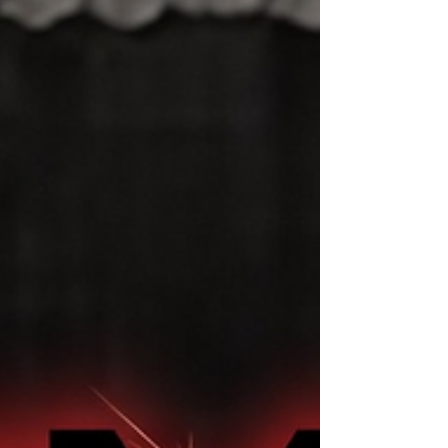
metal işleme sektöründe öncü bir firma olarak, üstün
kaliteli lazer kesim makineleriyle müşterilerine fason
lazer kesim hizmeti sunmaktadır. Yılların getirdiği
deneyim ve uzman kadrosuyla, çeşitli endüstrilere
özel çözümler üreterek fark yaratmaktadır. Çorlu
lazer kesim teknolojisi sayesinde, metal levha ve
çelik profiller hassas bir şekilde kesilmekte, bu da
yüksek kaliteli ürünlerin üretilmesini sağlamaktadır