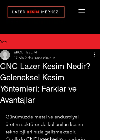
Yazı
EROL TESLİM
17 Nis
2 dakikada okunur
CNC Lazer Kesim Nedir?
Geleneksel Kesim
Yöntemleri: Farklar ve
Avantajlar
Günümüzde metal ve endüstriyel 
üretim sektöründe kullanılan kesim 
teknolojileri hızla gelişmektedir. 
Özellikle 
CNC lazer kesim
, sunduğu 