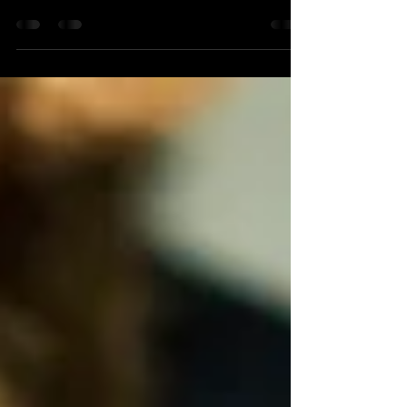
Online Lazer Kesim Merkezi
Online Lazer Kesim Merkezi, Türkiye'nin Avrupa
yakasında, İstanbul şehir merkezine 120 km
uzaklıktaki Çorlu'da bulunan fabrika binasında sac