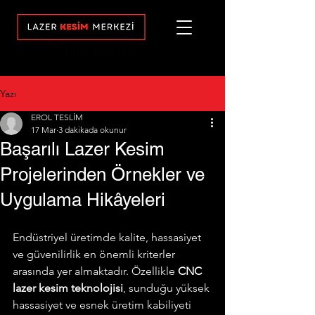
Yazı
EROL TESLİM
17 Mar
3 dakikada okunur
Başarılı Lazer Kesim
Projelerinden Örnekler ve
Uygulama Hikâyeleri
Endüstriyel üretimde kalite, hassasiyet 
ve güvenilirlik en önemli kriterler 
arasında yer almaktadır. Özellikle 
CNC 
lazer kesim teknolojisi
, sunduğu yüksek 
hassasiyet ve esnek üretim kabiliyeti 