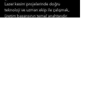
Lazer kesim projelerinde doğru 
teknoloji ve uzman ekip ile çalışmak, 
üretim başarısının temel anahtarıdır.
alüminyum lazer kesim
cnc lazer kesim
paslanmaz lazer kesim
lazer kesim
fason lazer kesim
hassas kesim
çorlu lazer kesim
fiber lazer kesim
abkant büküm
kaliteli kesim
teknik kesim
20kw lazer kesim
metal kesim merkezi
metal imalat
çapaksız kesim
cnc büküm
endüstriyel metal işleme
lazer kesim fiyatları
lazer kesim atölyesi
metal şekillendirme
lazer kesim başarı hikayeleri
CNC lazer kesim projeleri
metal lazer kesim referansları
endüstriyel lazer kesim çözümleri
lazer kesim uygulama örnekleri
CNC kesim projeleri
sac isac büküm