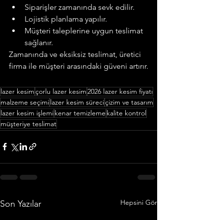
Siparişler zamanında sevk edilir.
Lojistik planlama yapılır.
Müşteri taleplerine uygun teslimat 
sağlanır.
Zamanında ve eksiksiz teslimat, üretici 
firma ile müşteri arasındaki güveni artırır.
lazer kesim
çorlu lazer kesim
2026 lazer kesim fiyatı
malzeme seçimi
lazer kesim süreci
çizim ve tasarım
lazer kesim işlemi
kenar temizleme
kalite kontrol
müşteriye teslimat
Hepsini Gör
Son Yazılar