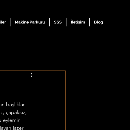
iler
Makine Parkuru
SSS
İletişim
Blog
n başlıklar 
z, çapaksız, 
u eylemin 
ayan lazer 