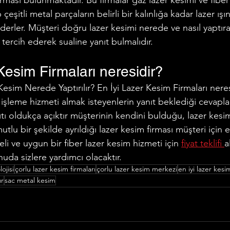
irması bulunmaktadır. Bu firmalar gaz lazer kesimi ve fiber
çeşitli metal parçaların belirli bir kalınlığa kadar lazer ışınl
ederler. Müşteri doğru lazer kesimi nerede ve nasıl yaptıra
 tercih ederek sualine yanıt bulmalıdır.
Kesim Firmaları neresidir?
Kesim Nerede Yaptırılır? En İyi Lazer Kesim Firmaları neres
 işleme hizmeti almak isteyenlerin yanıt beklediği cevaplar
ıtı oldukça açıktır müşterinin kendini bulduğu, lazer kesim
utlu bir şekilde ayrıldığı lazer kesim firması müşteri için en
teli ve uygun bir fiber lazer kesim hizmeti için 
fiyat teklifi 
a
uda sizlere yardımcı olacaktır.
ojisi
çorlu lazer kesim firmaları
çorlu lazer kesim merkezi
en iyi lazer kesi
ır
sac metal kesim