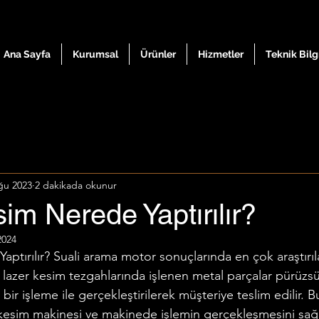
Ana Sayfa
Kurumsal
Ürünler
Hizmetler
Teknik Bilg
ğu 2023
2 dakikada okunur
im Nerede Yaptırılır?
2024
ptırılır? Suali arama motor sonuçlarında en çok araştırıla
 lazer kesim tezgahlarında işlenen metal parçalar pürüzsü
ir işleme ile gerçekleştirilerek müşteriye teslim edilir. B
kesim makinesi ve makinede işlemin gerçekleşmesini sağl