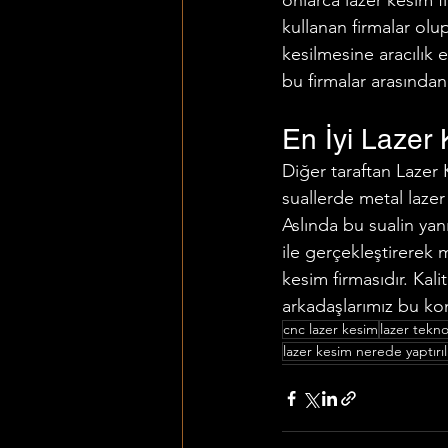
onlarca lazer kesim f
kullanan firmalar olup 
kesilmesine aracılık 
bu firmalar arasından
En İyi Lazer 
Diğer taraftan Lazer 
suallerde metal lazer
Aslında bu sualin yan
ile gerçekleştirerek m
kesim firmasıdır. Kali
arkadaşlarımız bu kon
cnc lazer kesim
lazer teknol
lazer kesim nerede yaptırıl