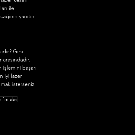
 lazer kesim 
arı ile 
cağının yanıtını 
idir? Gibi 
 arasındadır. 
 işlemini başarı 
 iyi lazer 
lmak isterseniz 
m firmaları