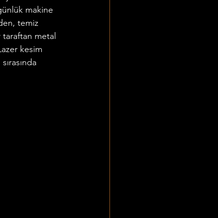
 günlük makine 
den, temiz 
 taraftan metal 
 Lazer kesim 
 sırasında 