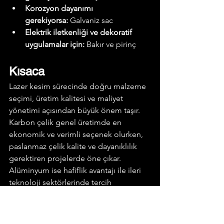
Korozyon dayanımı 
gerekiyorsa:
 Galvaniz sac
Elektrik iletkenliği ve dekoratif 
uygulamalar için:
 Bakır ve pirinç
Kısaca
Lazer kesim sürecinde doğru malzeme 
seçimi, üretim kalitesi ve maliyet 
yönetimi açısından büyük önem taşır. 
Karbon çelik genel üretimde en 
ekonomik ve verimli seçenek olurken, 
paslanmaz çelik kalite ve dayanıklılık 
gerektiren projelerde öne çıkar. 
Alüminyum ise hafiflik avantajı ile ileri 
teknoloji sektörlerinde tercih 
edilmektedir.
Üreticiler ve mühendisler için en doğru 
seçim, projenin teknik 