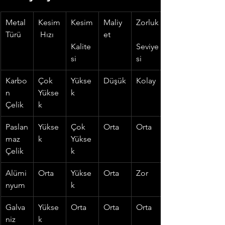
Metal 
Kesim
Kesim
Maliy
Zorluk
Türü
 Hızı
et
Kalite
Seviye
si
si
Karbo
Çok 
Yükse
Düşük
Kolay
n 
Yükse
k
Çelik
k
Paslan
Yükse
Çok 
Orta
Orta
maz 
k
Yükse
Çelik
k
Alümi
Orta
Yükse
Orta
Zor
nyum
k
Galva
Yükse
Orta
Orta
Orta
niz 
k