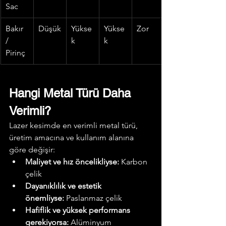
Sac
Bakır 
Düşük
Yükse
Yükse
Zor
/ 
k
k
Pirinç
Hangi Metal Türü Daha 
Verimli?
Lazer kesimde en verimli metal türü, 
üretim amacına ve kullanım alanına 
göre değişir:
Maliyet ve hız öncelikliyse:
 Karbon 
çelik
Dayanıklılık ve estetik 
önemliyse:
 Paslanmaz çelik
Hafiflik ve yüksek performans 
gerekiyorsa:
 Alüminyum