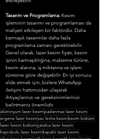
etkileyebilir.
Tasarım ve Programlama:
 Kesim 
işleminin tasarımı ve programlaması da 
maliyeti etkileyen bir faktördür. Daha 
karmaşık tasarımlar daha fazla 
programlama zamanı gerektirebilir.
Genel olarak, lazer kesim fiyatı, kesim 
işinin karmaşıklığına, malzeme türüne, 
kesim alanına, iş miktarına ve işlem 
süresine göre değişebilir. En iyi sonucu 
elde etmek için, bizlere WhatsApp 
iletişim hattımızdan ulaşarak 
ihtiyaçlarınızı ve gereksinimlerinizi 
belirtmeniz önemlidir.
alüminyum lazer kesim
paslanmaz lazer kesim
ergene lazer kesim
sac levha kesim
kesim büküm
lazer kesim büküm
çatalca lazer kesim
hayrobolu lazer kesim
kapaklı lazer kesim
silivri lazer kesim
çelik lazer kesim
tlı lazer kesim