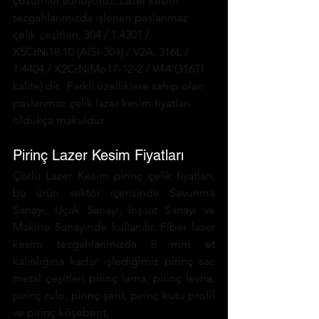
çözümler sunuyoruz. Lazer kesim 
tezgahlarımızda işlenen paslanmaz 
çelik çeşitleri, 304 / 1.4301 / 
X5CrNi18.10 (AISI-304) / V2A, 316L / 
1.4404 / X2CrNiMo17-12-2 / V4A’(316Tİ 
kalite) dir.  Farklı özelliklere sahip olan  
paslanmaz çelik lazer kesim fiyatları 
oldukça makuldur.
Pirinç Lazer Kesim Fiyatları
Çorlu Lazer Kesim pirinç çelik fiyatları, 
bu ürün sektör içerisinde Savunma 
Sanayi, Uçak Sanayi, İnşaat Sanayi ve 
Makine Sanayinde kullanılır. Fiber lazer 
kesim tezgahlarımızda 8 mm et 
kalınlığına kadar işlediğimiz pirinç sac 
metal çeşitleri pirinç lama, pirinç levha, 
pirinç rulo, pirinç şerit, pirinç kutu profil 
ve pirinç köşebent,