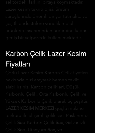
sektördeki farkını ortaya koymaktadır. 
Lazer kesim teknolojisi, üretim 
süreçlerinde önemli bir yer tutmakta ve 
çeşitli endüstrilere yönelik metal 
ürünlerin tasarımından üretimine kadar 
geniş bir yelpazede kullanılmaktadır.
Karbon Çelik Lazer Kesim 
Fiyatları
Çorlu Lazer Kesim Karbon Çelik fiyatları 
hakkında bizi arayarak hemen teklif 
alabilirsiniz. Karbon çelikleri, Düşük 
Karbonlu Çelik, Orta Karbonlu Çelik ve 
Yüksek Karbonlu Çelik olarak üç çeşittir. 
LAZER KESİM MERKEZİ 
güçlü makine 
parkuru ile alaşımlı çelik sac,
 Paslanmaz 
Çelik 
Sac
, Karbon Çelik 
Sac
, Galvanizli 
Çelik 
Sac
, Titanyum 
Sac, ve 