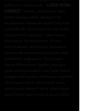
edilen bir malzemedir. “
LAZER KESİM 
MERKEZİ
” firması, alüminyum lazer 
kesim konusundaki deneyimi ile 
müşterilere hassas ve estetik kesimler 
sunmaktadır. Alüminyumun sac levha 
siparişlerinizi karşılıyor,  lazer kesim 
teknolojisi ile maksimum 15 mm 
kalınlıklardaki alüminyum levhaların 
kesiminde mükemmel sonuçlar elde 
edilmesini sağlıyoruz. Çorlu Lazer 
Kesim Alüminyum fiyatları piyasaya 
göre oldukça makul olup, lazer kesim 
tezgahında kesilen alüminyum çeşitleri; 
alüminyum levha, alüminyum lama, 
alüminyum desenli levha, alüminyum 
çetalı levha, alüminyum kutu profildir.