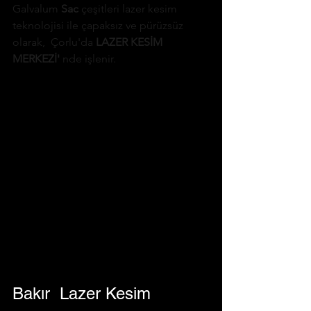
Galvalum 
Sac
 çeşitleri lazer kesim 
teknolojisi ile çapaksız ve pürüzsüz 
olarak, 
 Çorlu'da 
LAZER KESİM 
MERKEZİ'
 nde işlenir.
Bakır  Lazer Kesim 