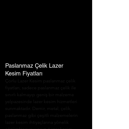
Paslanmaz Çelik Lazer 
Kesim Fiyatları
Çorlu Lazer Kesim paslanmaz çelik 
fiyatları, sadece paslanmaz çelik ile 
sınırlı kalmayıp geniş bir malzeme 
yelpazesinde lazer kesim hizmetleri 
sunmaktadır. Demir, metal, çelik, 
paslanmaz gibi çeşitli malzemelerin 
lazer kesim ihtiyaçlarına yönelik 