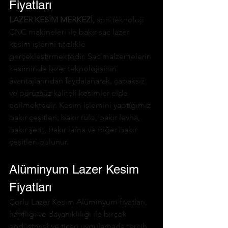
Fiyatları
LAZER KESİM MERKEZİ,
 son teknoloji 
CNC makineleri ile bakır sac lazer 
kesim işlerini titizlikle 
gerçekleştirmektedir. Sac malzemelerin 
kesiminde lazer teknolojisinin 
avantajlarından faydalanarak, çapaksız 
ve pürüzsüz kaliteli kesimler elde 
edilmektedir. Kesim işlemini yaptığımız 
bakır çeşitleri; bakır rulo, bakır levha, 
bakır şerit, bakır lama ve diğer bakır 
çeşitleri bulunur.
Alüminyum Lazer Kesim 
Fiyatları
Çorlu Lazer Kesim Alüminyum fiyatları, 
hafifliği ve dayanıklılığı ile birçok 
endüstriyel ve ticari uygulamada tercih 