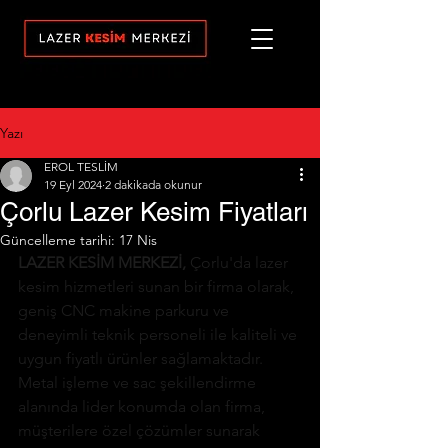
Yazı
EROL TESLİM
19 Eyl 2024
2 dakikada okunur
Çorlu Lazer Kesim Fiyatları
Güncelleme tarihi:
17 Nis
LAZER KESİM MERKEZİ, 
Çorlu'da lazer 
kesim hizmetleri sunan bir firma olarak, 
geniş CNC makine parkuru ve 
deneyimli teknik personeli ile kaliteli ve 
uygun fiyatlı ürünler sağlamaktadır. 
Metal işleme ve sac şekillendirme 
alanında lider konumda olan firma, 
müşterilere özel çözümler sunarak 