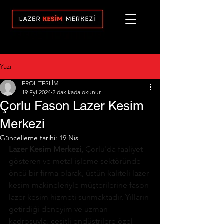
Yazı
EROL TESLİM
19 Eyl 2024
2 dakikada okunur
Çorlu Fason Lazer Kesim
Merkezi
Güncelleme tarihi:
19 Nis
Lazer Kesim Merkezi,
 Çorlu'da faaliyet 
gösteren ve metal işleme sektöründe 
öncü bir firma olarak, üstün kaliteli lazer 
kesim makineleriyle müşterilerine fason 
lazer kesim hizmeti sunmaktadır. Yılların 
getirdiği deneyim ve uzman 
kadrosuyla, çeşitli endüstrilere özel 