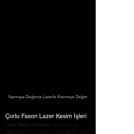
Yapmaya Değerse Lazerle Kesmeye Değer
Çorlu Fason Lazer Kesim İşleri
Lazer Kesim Merkezi,
’nin sunduğu 
lazer kesim hizmetleri arasında sac lazer 