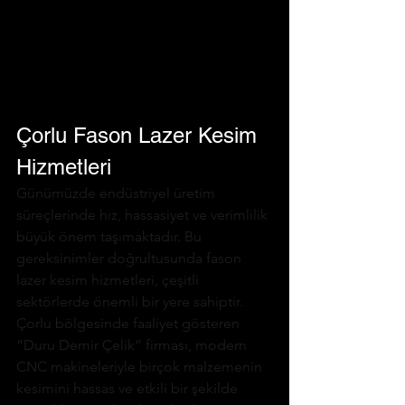
Çorlu Fason Lazer Kesim 
Hizmetleri
Günümüzde endüstriyel üretim 
süreçlerinde hız, hassasiyet ve verimlilik 
büyük önem taşımaktadır. Bu 
gereksinimler doğrultusunda fason 
lazer kesim hizmetleri, çeşitli 
sektörlerde önemli bir yere sahiptir. 
Çorlu bölgesinde faaliyet gösteren 
“Duru Demir Çelik” firması, modern 
CNC makineleriyle birçok malzemenin 
kesimini hassas ve etkili bir şekilde 