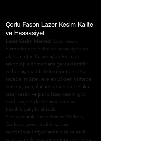
Çorlu Fason Lazer Kesim Kalite 
ve Hassasiyet
Lazer Kesim Merkezi,
lazer kesim 
hizmetlerinde kalite ve hassasiyeti ön 
planda tutar. Kesim işlemleri, son 
teknoloji ekipmanlarla gerçekleştirilir 
ve her aşama titizlikle denetlenir. Bu 
sayede, müşterilere en yüksek kalitede 
kesilmiş parçalar sunulmaktadır. Plaka 
lazer kesim ve pano lazer kesim gibi 
özel projelerde de aynı özen ve 
titizlikle çalışılmaktadır.
Sonuç olarak, 
Lazer Kesim Merkezi,
Çorlu ve çevresindeki sanayi 
sektörünün ihtiyaçlarına hızlı ve etkili 
yanıt vererek, güvenilir bir partner olma 