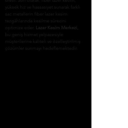
üretir. Son olarak, fiber lazer kesim, 
yüksek hız ve hassasiyet sunarak farklı 
sac metallerin fiber lazer kesim 
tezgâhlarında kesilme sürecini 
optimize eder. 
Lazer Kesim Merkezi,
bu geniş hizmet yelpazesiyle 
müşterilerine kaliteli ve özelleştirilmiş 
çözümler sunmayı hedeflemektedir.