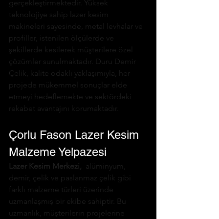
gerçekleştirmektedir. Yüksek 
teknolojiye sahip lazer kesim 
makineleri sayesinde, metal levhalar ve 
profiller, istenilen ölçülerde ve 
şekillerde kesilerek müşterilere özel 
çözümler sunulmaktadır. Duru Demir 
Çelik, kalite odaklı yaklaşımıyla, her 
projede mükemmel sonuçlar elde 
etmeyi hedeflemekte ve sektördeki 
rekabet avantajını korumaktadır.
Çorlu Fason Lazer Kesim 
Malzeme Yelpazesi
Lazer Kesim Merkezi,
 alüminyum, 
demir, çelik ve paslanmaz çelik gibi 
farklı malzeme türleri üzerinde 
uzmanlaşmış bir ekibe sahiptir. Bu 
uzmanlık, müşterilerin projelerine 