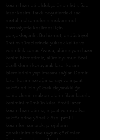
kesim hizmeti oldukça önemlidir. Sac 
lazer kesim, farklı boyutlardaki sac 
metal malzemelerin mükemmel 
hassasiyetle kesilmesi için 
gerçekleştirilir. Bu hizmet, endüstriyel 
üretim süreçlerinde yüksek kalite ve 
verimlilik sunar. Ayrıca, alüminyum lazer 
kesim hizmetimiz, alüminyumun özel 
özelliklerini koruyarak lazer kesim 
işlemlerinin yapılmasını sağlar. Demir 
lazer kesim ise ağır sanayi ve inşaat 
sektörleri için yüksek dayanıklılığa 
sahip demir malzemelerin fiber lazerle 
kesimini mümkün kılar. Profil lazer 
kesim hizmetimiz, inşaat ve mobilya 
sektörlerine yönelik özel profil 
kesimleri sunarak, projelerin 
gereksinimlerine uygun çözümler 