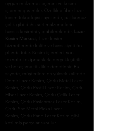
uygun malzeme seçimini ve kesim 
işlemini garantiler. Özellikle fiber lazer 
kesim teknolojisi sayesinde, paslanmaz 
çelik gibi daha sert malzemelerin 
hassas kesimini yapabilmektedir. 
Lazer 
Kesim Merkezi,
 lazer kesim 
hizmetlerinde kalite ve hassasiyeti ön 
planda tutar. Kesim işlemleri, son 
teknoloji ekipmanlarla gerçekleştirilir 
ve her aşama titizlikle denetlenir. Bu 
sayede, müşterilere en yüksek kalitede 
Demir Lazer Kesim, Çorlu Metal Lazer 
Kesim, Çorlu Profil Lazer Kesim, Çorlu 
Fiber Lazer Kesim, Çorlu Çelik Lazer 
Kesim, Çorlu Paslanmaz Lazer Kesim, 
Çorlu Sac Metal Plaka Lazer 
Kesim, Çorlu Pano Lazer Kesim gibi 
kesilmiş parçalar sunulur.