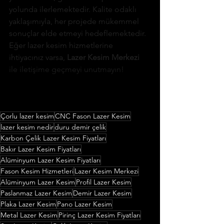
yolunda ilerlemektedir. Kalite odaklı 
yaklaşımıyla, her projede mükemmel 
sonuçlar elde etmeyi hedeflemektedir. 
Eğer lazer kesim hizmetlerine 
ihtiyacınız varsa, 
Lazer Kesim Merkezi
ile iletişime geçmeyi unutmayın!
Çorlu lazer kesim
CNC Fason Lazer Kesim
lazer kesim nedir
duru demir çelik
Karbon Çelik Lazer Kesim Fiyatları
Bakır Lazer Kesim Fiyatları
Alüminyum Lazer Kesim Fiyatları
Fason Kesim Hizmetleri
Lazer Kesim Merkezi
Alüminyum Lazer Kesim
Profil Lazer Kesim
Paslanmaz Lazer Kesim
Demir Lazer Kesim
Plaka Lazer Kesim
Pano Lazer Kesim
Metal Lazer Kesim
Pirinç Lazer Kesim Fiyatları