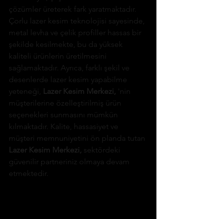
çözümler üreterek fark yaratmaktadır. 
Çorlu lazer kesim teknolojisi sayesinde, 
metal levha ve çelik profiller hassas bir 
şekilde kesilmekte, bu da yüksek 
kaliteli ürünlerin üretilmesini 
sağlamaktadır. Ayrıca, farklı şekil ve 
desenlerde lazer kesim yapabilme 
yeteneği, 
Lazer Kesim Merkezi,
'nin 
müşterilerine özelleştirilmiş ürün 
seçenekleri sunmasını mümkün 
kılmaktadır. Kalite, hassasiyet ve 
müşteri memnuniyetini ön planda tutan 
Lazer Kesim Merkezi,
sektördeki 
güvenilir partneriniz olmaya devam 
etmektedir. 